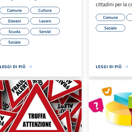
cittadini per la c
Comune
Cultura
Comune
Giovani
Lavoro
Sociale
Scuola
Servizi
Sociale
LEGGI DI PIÙ
LEGGI DI PIÙ