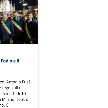
l’odio e il
lzo, Antonio Fusè,
ostegno alla
 di martedì 10
 Milano, contro
mo. G...