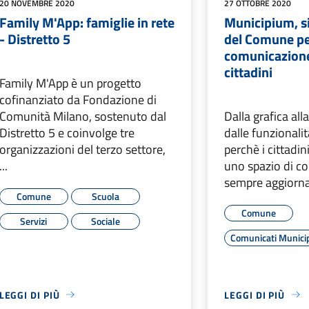
20 NOVEMBRE 2020
27 OTTOBRE 2020
Family M'App: famiglie in rete
Municipium, si
- Distretto 5
del Comune pe
comunicazione
cittadini
Family M'App è un progetto
cofinanziato da Fondazione di
Comunità Milano, sostenuto dal
Dalla grafica all
Distretto 5 e coinvolge tre
dalle funzionalit
organizzazioni del terzo settore,
perchè i cittadin
...
uno spazio di c
sempre aggiornat
Comune
Scuola
Comune
Servizi
Sociale
Comunicati Munic
LEGGI DI PIÙ
LEGGI DI PIÙ