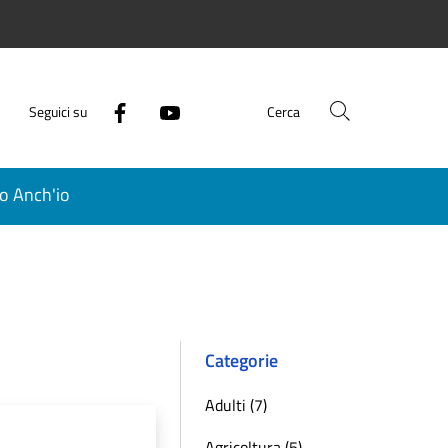
Seguici su
Cerca
o Anch'io
Categorie
Adulti (7)
Agricoltura (5)