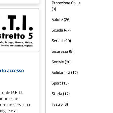
Protezione Civile
(3)
Salute (26)
Scuola (47)
Servizi (99)
Sicurezza (8)
Sociale (80)
orto accesso
Solidarietà (17)
Sport (15)
ttuale R.E.T.I.
Storia (17)
ione i suoi
Teatro (3)
rire un servizio di
iglie e ai