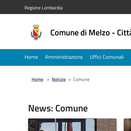
Salta al contenuto principale
Regione Lombardia
Comune di Melzo - Citt
Home
Amministrazione
Uffici Comunali
Home
>
Notizie
>
Comune
News: Comune