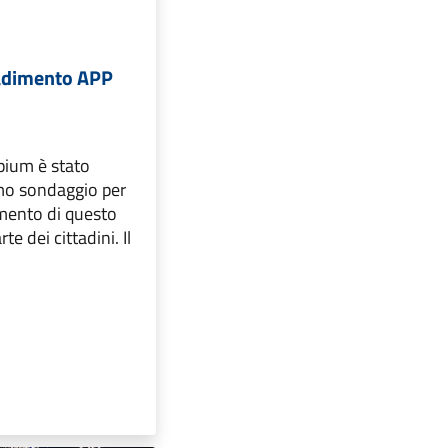
adimento APP
pium è stato
imo sondaggio per
imento di questo
e dei cittadini. Il