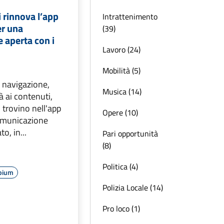
 rinnova l’app
Intrattenimento
r una
(39)
 aperta con i
Lavoro (24)
Mobilità (5)
a navigazione,
Musica (14)
à ai contenuti,
i trovino nell'app
Opere (10)
omunicazione
o, in...
Pari opportunità
(8)
Politica (4)
ipium
Polizia Locale (14)
Pro loco (1)