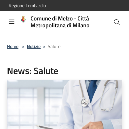
Salta al contenuto principale
Regione Lombardia
Comune di Melzo - Città
Metropolitana di Milano
Home
>
Notizie
>
Salute
News: Salute