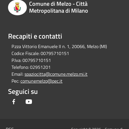
Comune di Melzo - Città
Metropolitana di Milano
Recapiti e contatti
P.zza Vittorio Emanuele II n. 1, 20066, Melzo (MI)
Codice Fiscale:
00795710151
P.Iva:
00795710151
Telefono:
02951201
Email:
spaziocitta@comune.melzo.mi.it
Pec:
comunemelzo@pec.it
Seguici su
Facebook
Youtube