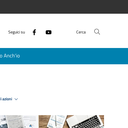
Seguici su
Cerca
o Anch'io
i azioni