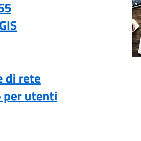
65
3GIS
 di rete
 per utenti