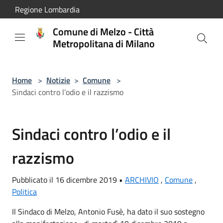
Salta al contenuto principale
Regione Lombardia
Comune di Melzo - Città
Metropolitana di Milano
Home
>
Notizie
>
Comune
>
Sindaci contro l’odio e il razzismo
Sindaci contro l’odio e il
razzismo
Pubblicato il 16 dicembre 2019 •
ARCHIVIO
,
Comune
,
Politica
Il Sindaco di Melzo, Antonio Fusè, ha dato il suo sostegno