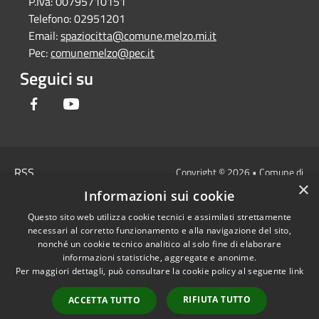
P.Iva:
00795710151
Telefono:
02951201
Email:
spaziocitta@comune.melzo.mi.it
Pec:
comunemelzo@pec.it
Seguici su
Facebook
Youtube
RSS
Copyright © 2026 • Comune di
×
Accessibilità
Melzo - Città Metropolitana di
Informazioni sui cookie
Privacy
Milano • Powered by
Questo sito web utilizza cookie tecnici e assimilati strettamente
Cookie
Municipium
Accesso
•
necessari al corretto funzionamento e alla navigazione del sito,
Mappa del sito
redazione
nonché un cookie tecnico analitico al solo fine di elaborare
Area Interna
informazioni statistiche, aggregate e anonime.
Per maggiori dettagli, può consultare la cookie policy al seguente
link
Dichiarazione di
accessibilità e/o
RIFIUTA TUTTO
ACCETTA TUTTO
segnalazioni di non