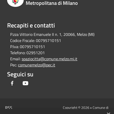
Metropolitana di Milano
Recapiti e contatti
P.zza Vittorio Emanuele II n. 1, 20066, Melzo (MI)
Codice Fiscale:
00795710151
P.Iva:
00795710151
Telefono:
02951201
Email:
spaziocitta@comune.melzo.mi.it
Pec:
comunemelzo@pec.it
Seguici su
Facebook
Youtube
RSS
Copyright © 2026 • Comune di
Accessibilità
Melzo - Città Metropolitana di