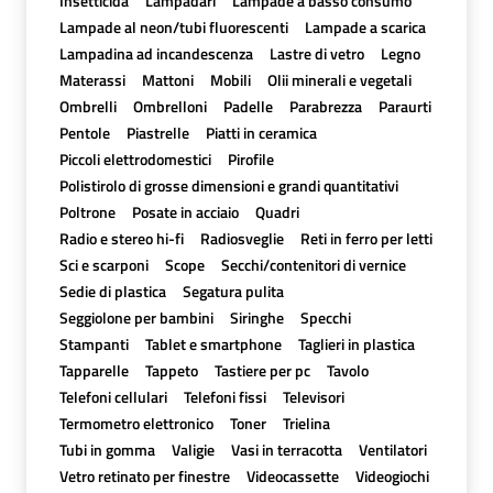
Insetticida
Lampadari
Lampade a basso consumo
Lampade al neon/tubi fluorescenti
Lampade a scarica
Lampadina ad incandescenza
Lastre di vetro
Legno
Materassi
Mattoni
Mobili
Olii minerali e vegetali
Ombrelli
Ombrelloni
Padelle
Parabrezza
Paraurti
Pentole
Piastrelle
Piatti in ceramica
Piccoli elettrodomestici
Pirofile
Polistirolo di grosse dimensioni e grandi quantitativi
Poltrone
Posate in acciaio
Quadri
Radio e stereo hi-fi
Radiosveglie
Reti in ferro per letti
Sci e scarponi
Scope
Secchi/contenitori di vernice
Sedie di plastica
Segatura pulita
Seggiolone per bambini
Siringhe
Specchi
Stampanti
Tablet e smartphone
Taglieri in plastica
Tapparelle
Tappeto
Tastiere per pc
Tavolo
Telefoni cellulari
Telefoni fissi
Televisori
Termometro elettronico
Toner
Trielina
Tubi in gomma
Valigie
Vasi in terracotta
Ventilatori
Vetro retinato per finestre
Videocassette
Videogiochi