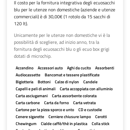
Il costo per la fornitura integrativa degli ecuosacchi
blu per le utenze non domestiche (aziende e utenze
commerciali) è di 30,00€ (1 rotolo da 15 sacchi di
120 lt).
Unicamente per le utenze non domestiche vi è la
possibilità di scegliere, ad inizio anno, tra la
fornitura degli ecuosacchi blu o gli ecuo box grigi
dotati di microchip.
Accendino
Accessori auto
Aghi da cucito
Assorbenti
Audiocassette
Bancomat e tessere plastificate
Bigiotteria
Bottoni
Calze di nylon
Candele
Capelli e peli di animali
Carta accoppiata con alluminio
Carta asciugamani
Carta assorbente colorata
Carta carbone
Carta da forno
Carta vetrata
Cartone per la pizza sporco e unto
CD e custodie
Cenere sigarette
Cerniere chiusure lampo
Cerotti
Chewingum
Cialde caffè/thè in plastica
Colla stick