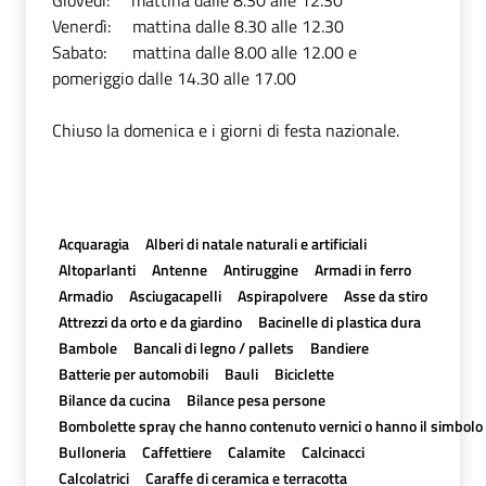
Giovedì: mattina dalle 8.30 alle 12.30
Venerdì: mattina dalle 8.30 alle 12.30
Sabato: mattina dalle 8.00 alle 12.00 e
pomeriggio dalle 14.30 alle 17.00
Chiuso la domenica e i giorni di festa nazionale.
Acquaragia
Alberi di natale naturali e artificiali
Altoparlanti
Antenne
Antiruggine
Armadi in ferro
Armadio
Asciugacapelli
Aspirapolvere
Asse da stiro
Attrezzi da orto e da giardino
Bacinelle di plastica dura
Bambole
Bancali di legno / pallets
Bandiere
Batterie per automobili
Bauli
Biciclette
Bilance da cucina
Bilance pesa persone
Bombolette spray che hanno contenuto vernici o hanno il simbolo T
Bulloneria
Caffettiere
Calamite
Calcinacci
Calcolatrici
Caraffe di ceramica e terracotta