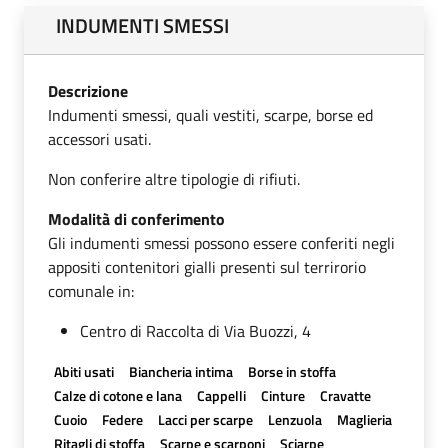
INDUMENTI SMESSI
Descrizione
Indumenti smessi, quali vestiti, scarpe, borse ed
accessori usati.
Non conferire altre tipologie di rifiuti.
Modalità di conferimento
Gli indumenti smessi possono essere conferiti negli
appositi contenitori gialli presenti sul terrirorio
comunale in:
Centro di Raccolta di Via Buozzi, 4
Abiti usati
Biancheria intima
Borse in stoffa
Calze di cotone e lana
Cappelli
Cinture
Cravatte
Cuoio
Federe
Lacci per scarpe
Lenzuola
Maglieria
Ritagli di stoffa
Scarpe e scarponi
Sciarpe