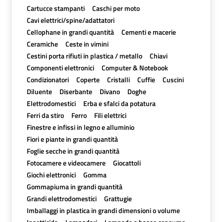
Cartucce stampanti
Caschi per moto
Cavi elettrici/spine/adattatori
Cellophane in grandi quantità
Cementi e macerie
Ceramiche
Ceste in vimini
Cestini porta rifiuti in plastica / metallo
Chiavi
Componenti elettronici
Computer & Notebook
Condizionatori
Coperte
Cristalli
Cuffie
Cuscini
Diluente
Diserbante
Divano
Doghe
Elettrodomestici
Erba e sfalci da potatura
Ferri da stiro
Ferro
Fili elettrici
Finestre e infissi in legno e alluminio
Fiori e piante in grandi quantità
Foglie secche in grandi quantità
Fotocamere e videocamere
Giocattoli
Giochi elettronici
Gomma
Gommapiuma in grandi quantità
Grandi elettrodomestici
Grattugie
Imballaggi in plastica in grandi dimensioni o volume