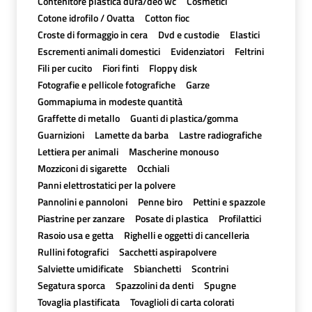
Contenitore plastica dura/deo wc
Cosmetici
Cotone idrofilo / Ovatta
Cotton fioc
Croste di formaggio in cera
Dvd e custodie
Elastici
Escrementi animali domestici
Evidenziatori
Feltrini
Fili per cucito
Fiori finti
Floppy disk
Fotografie e pellicole fotografiche
Garze
Gommapiuma in modeste quantità
Graffette di metallo
Guanti di plastica/gomma
Guarnizioni
Lamette da barba
Lastre radiografiche
Lettiera per animali
Mascherine monouso
Mozziconi di sigarette
Occhiali
Panni elettrostatici per la polvere
Pannolini e pannoloni
Penne biro
Pettini e spazzole
Piastrine per zanzare
Posate di plastica
Profilattici
Rasoio usa e getta
Righelli e oggetti di cancelleria
Rullini fotografici
Sacchetti aspirapolvere
Salviette umidificate
Sbianchetti
Scontrini
Segatura sporca
Spazzolini da denti
Spugne
Tovaglia plastificata
Tovaglioli di carta colorati