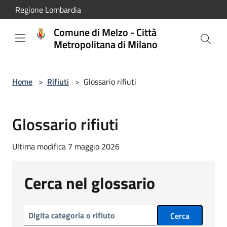
Salta al contenuto principale
Regione Lombardia
Comune di Melzo - Città
Metropolitana di Milano
Home
>
Rifiuti
>
Glossario rifiuti
Glossario rifiuti
Ultima modifica 7 maggio 2026
Cerca nel glossario
Cerca