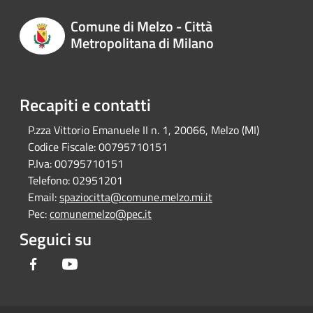
Comune di Melzo - Città
Metropolitana di Milano
Recapiti e contatti
P.zza Vittorio Emanuele II n. 1, 20066, Melzo (MI)
Codice Fiscale:
00795710151
P.Iva:
00795710151
Telefono:
02951201
Email:
spaziocitta@comune.melzo.mi.it
Pec:
comunemelzo@pec.it
Seguici su
Facebook
Youtube