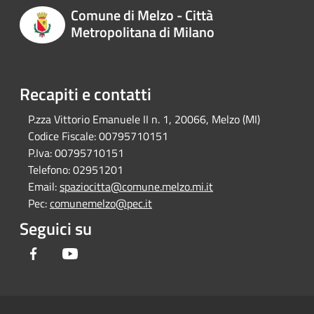
Comune di Melzo - Città
Metropolitana di Milano
Recapiti e contatti
P.zza Vittorio Emanuele II n. 1, 20066, Melzo (MI)
Codice Fiscale:
00795710151
P.Iva:
00795710151
Telefono:
02951201
Email:
spaziocitta@comune.melzo.mi.it
Pec:
comunemelzo@pec.it
Seguici su
Facebook
Youtube