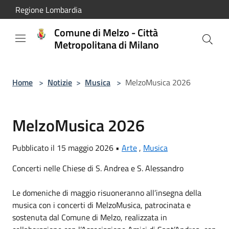
Salta al contenuto principale
Regione Lombardia
Comune di Melzo - Città
Metropolitana di Milano
Home
>
Notizie
>
Musica
>
MelzoMusica 2026
MelzoMusica 2026
Pubblicato il 15 maggio 2026 •
Arte
,
Musica
Concerti nelle Chiese di S. Andrea e S. Alessandro
Le domeniche di maggio risuoneranno all’insegna della
musica con i concerti di MelzoMusica, patrocinata e
sostenuta dal Comune di Melzo, realizzata in