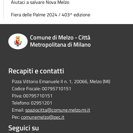
Aiutaci a salvare Nova Melzo
Fiera delle Palme 2024 / 403^ edizione
Comune di Melzo - Città
Metropolitana di Milano
Recapiti e contatti
P.zza Vittorio Emanuele II n. 1, 20066, Melzo (MI)
Codice Fiscale:
00795710151
P.Iva:
00795710151
Telefono:
02951201
Email:
spaziocitta@comune.melzo.mi.it
Pec:
comunemelzo@pec.it
Seguici su