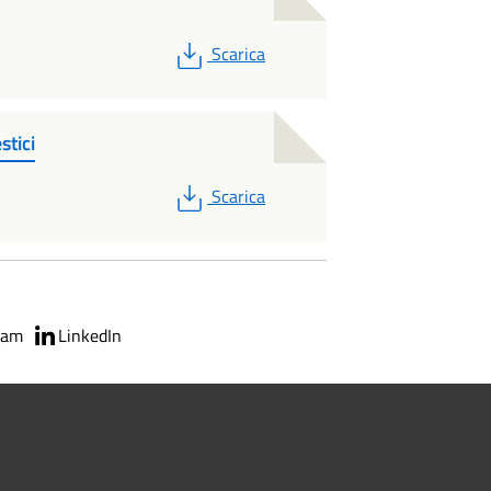
PDF
Scarica
stici
PDF
Scarica
ram
LinkedIn