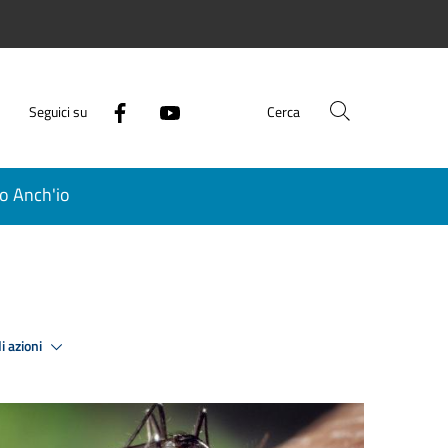
Seguici su
Cerca
o Anch'io
i azioni