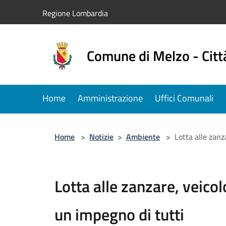
Salta al contenuto principale
Regione Lombardia
Comune di Melzo - Citt
Home
Amministrazione
Uffici Comunali
Home
>
Notizie
>
Ambiente
>
Lotta alle zanz
Lotta alle zanzare, veicol
un impegno di tutti