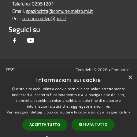
Telefono:
02951201
Email:
spaziocitta@comune.melzo.mi.it
Pec:
comunemelzo@pec.it
Seguici su
Facebook
Youtube
RSS
Copyright © 2026 • Comune di
×
Accessibilità
Melzo - Città Metropolitana di
Informazioni sui cookie
Privacy
Milano • Powered by
Questo sito web utilizza cookie tecnici e assimilati strettamente
Cookie
Municipium
Accesso
•
necessari al corretto funzionamento e alla navigazione del sito,
Mappa del sito
redazione
nonché un cookie tecnico analitico al solo fine di elaborare
Area Interna
informazioni statistiche, aggregate e anonime.
Per maggiori dettagli, può consultare la cookie policy al seguente
link
Dichiarazione di
accessibilità e/o
RIFIUTA TUTTO
ACCETTA TUTTO
segnalazioni di non