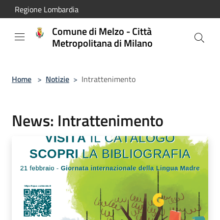
Salta al contenuto principale
Regione Lombardia
Comune di Melzo - Città
Metropolitana di Milano
Home
>
Notizie
>
Intrattenimento
News: Intrattenimento