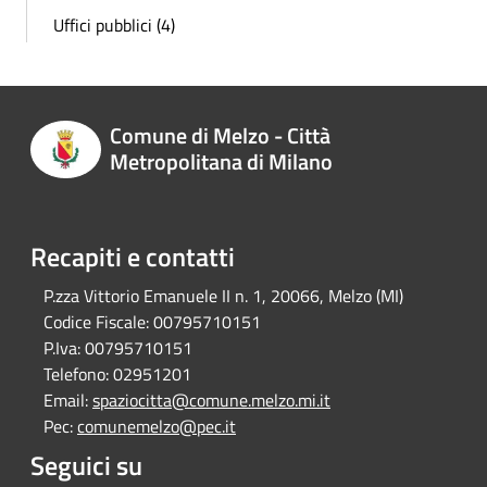
Uffici pubblici (4)
Comune di Melzo - Città
Metropolitana di Milano
Recapiti e contatti
P.zza Vittorio Emanuele II n. 1, 20066, Melzo (MI)
Codice Fiscale:
00795710151
P.Iva:
00795710151
Telefono:
02951201
Email:
spaziocitta@comune.melzo.mi.it
Pec:
comunemelzo@pec.it
Seguici su