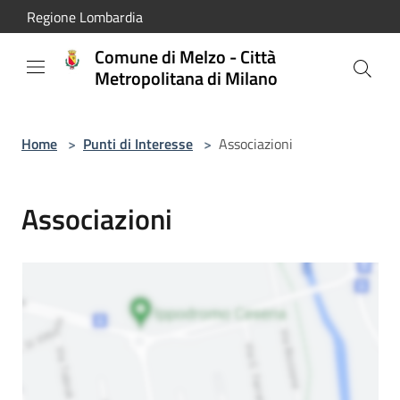
Salta al contenuto principale
Regione Lombardia
Comune di Melzo - Città
Metropolitana di Milano
Home
>
Punti di Interesse
>
Associazioni
Associazioni