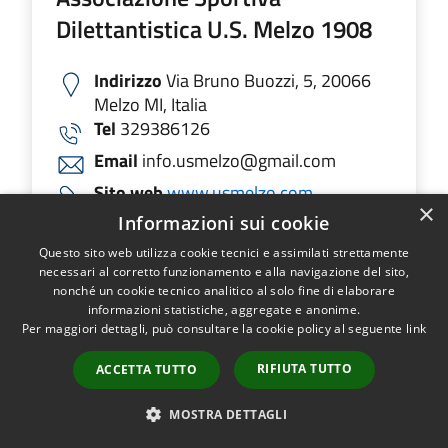
Dilettantistica U.S. Melzo 1908
Indirizzo
Via Bruno Buozzi, 5, 20066
Melzo MI, Italia
Tel
329386126
Email
info.usmelzo@gmail.com
Sito web
www.usmelzo.com
×
329386126...
Informazioni sui cookie
Questo sito web utilizza cookie tecnici e assimilati strettamente
necessari al corretto funzionamento e alla navigazione del sito,
nonché un cookie tecnico analitico al solo fine di elaborare
informazioni statistiche, aggregate e anonime.
LEGGI DI PIÙ
Per maggiori dettagli, può consultare la cookie policy al seguente
link
RIFIUTA TUTTO
ACCETTA TUTTO
Associazione sportiva e culturale
MOSTRA DETTAGLI
Master Melzo Nuoto