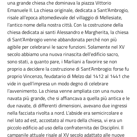
una grande chiesa che dominava la piazza Vittorio
Emanuele II. La chiesa originale, dedicata a Sant’Ambrogio,
risale all’epoca altomedievale del villaggio di Mellesiate,
l’antico nome della nostra città. Con la costruzione della
chiesa dedicata ai santi Alessandro e Margherita, la chiesa
di Sant’Ambrogio venne abbandonata perché non più
agibile per celebrarvi le sacre funzioni. Solamente nel XV
secolo abbiamo una nuova rinascita dell’edificio sacro,
sono stati, a quanto pare, i Marliani a favorire se non
proprio a decidere la costruzione di Sant’Ambrogio: forse fu
proprio Vincenzo, feudatario di Melzo dal 1412 al 1441 che
vide in quell’impresa un modo degno di celebrare
l’avvenimento. La chiesa venne ampliata con una nuova
navata più grande, che si affiancava a quella più antica e le
due navate, di differenti dimensioni, avevano due ingressi
nella facciata rivolta a nord. L’abside era semicircolare e
nel lato ad est, accostato al muro della chiesa, vi era un
piccolo edificio ad uso della confraternita dei Disciplini. Il
campanile attuale risale al XV secolo adattato alle nuove