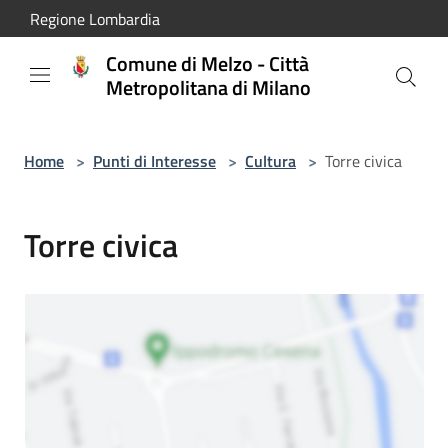
Salta al contenuto principale
Regione Lombardia
Comune di Melzo - Città
Metropolitana di Milano
Home
>
Punti di Interesse
>
Cultura
>
Torre civica
Torre civica