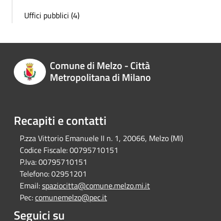
Uffici pubblici (4)
Comune di Melzo - Città
Metropolitana di Milano
Recapiti e contatti
P.zza Vittorio Emanuele II n. 1, 20066, Melzo (MI)
Codice Fiscale:
00795710151
P.Iva:
00795710151
Telefono:
02951201
Email:
spaziocitta@comune.melzo.mi.it
Pec:
comunemelzo@pec.it
Seguici su