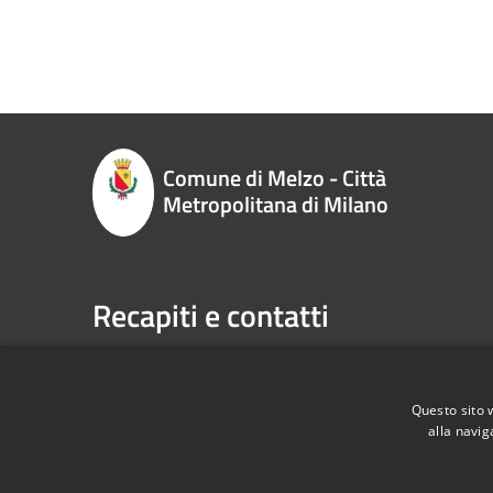
Comune di Melzo - Città
Metropolitana di Milano
Recapiti e contatti
P.zza Vittorio Emanuele II n. 1, 20066,
Telefono:
Melzo (MI)
Email:
sp
Codice Fiscale:
00795710151
Pec:
com
Questo sito 
P.Iva:
00795710151
alla navig