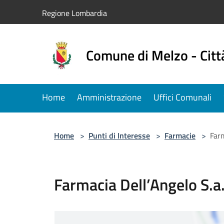
Salta al contenuto principale
Regione Lombardia
Comune di Melzo - Citt
Home
Amministrazione
Uffici Comunali
Home
>
Punti di Interesse
>
Farmacie
>
Far
Farmacia Dell’Angelo S.