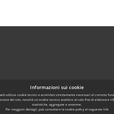
02951201
Informazioni sui cookie
aziocitta@comune.melzo.mi.it
unemelzo@pec.it
web utilizza cookie tecnici e assimilati strettamente necessari al corretto fu
azione del sito, nonché un cookie tecnico analitico al solo fine di elaborare i
statistiche, aggregate e anonime.
Per maggiori dettagli, può consultare la cookie policy al seguente
link