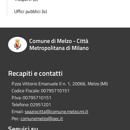
Uffici pubblici (4)
Comune di Melzo - Città
Metropolitana di Milano
Recapiti e contatti
P.zza Vittorio Emanuele II n. 1, 20066, Melzo (MI)
Codice Fiscale:
00795710151
P.Iva:
00795710151
Telefono:
02951201
Email:
spaziocitta@comune.melzo.mi.it
Pec:
comunemelzo@pec.it
Seguici su