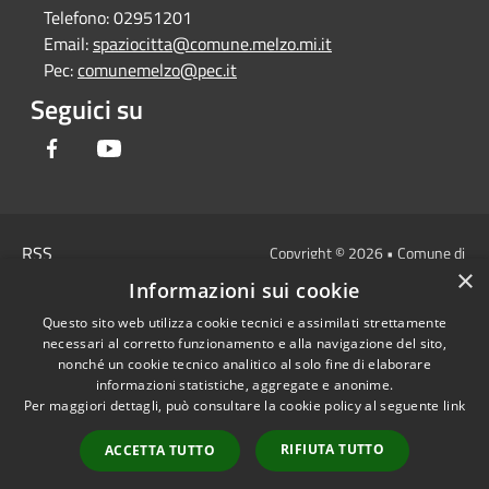
Telefono:
02951201
Email:
spaziocitta@comune.melzo.mi.it
Pec:
comunemelzo@pec.it
Seguici su
Facebook
Youtube
RSS
Copyright © 2026 • Comune di
×
Accessibilità
Melzo - Città Metropolitana di
Informazioni sui cookie
Privacy
Milano • Powered by
Questo sito web utilizza cookie tecnici e assimilati strettamente
Cookie
Municipium
Accesso
•
necessari al corretto funzionamento e alla navigazione del sito,
Mappa del sito
redazione
nonché un cookie tecnico analitico al solo fine di elaborare
Area Interna
informazioni statistiche, aggregate e anonime.
Per maggiori dettagli, può consultare la cookie policy al seguente
link
Dichiarazione di
accessibilità e/o
RIFIUTA TUTTO
ACCETTA TUTTO
segnalazioni di non