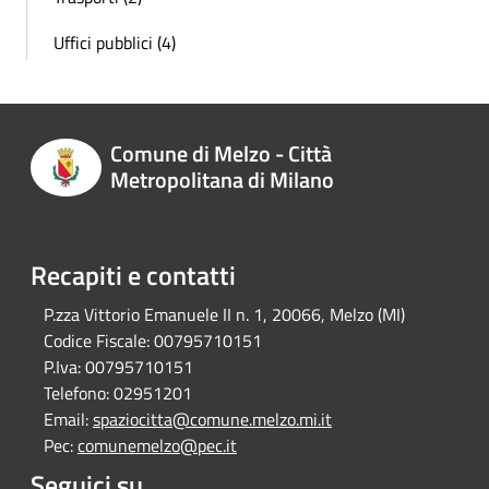
Uffici pubblici (4)
Comune di Melzo - Città
Metropolitana di Milano
Recapiti e contatti
P.zza Vittorio Emanuele II n. 1, 20066, Melzo (MI)
Codice Fiscale:
00795710151
P.Iva:
00795710151
Telefono:
02951201
Email:
spaziocitta@comune.melzo.mi.it
Pec:
comunemelzo@pec.it
Seguici su