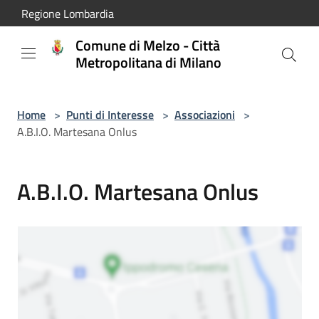
Salta al contenuto principale
Regione Lombardia
Comune di Melzo - Città
Metropolitana di Milano
Home
>
Punti di Interesse
>
Associazioni
>
A.B.I.O. Martesana Onlus
A.B.I.O. Martesana Onlus