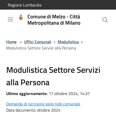
Salta al contenuto principale
Regione Lombardia
Comune di Melzo - Città
Metropolitana di Milano
Home
>
Uffici Comunali
>
Modulistica
>
Modulistica Settore Servizi alla Persona
Modulistica Settore Servizi
alla Persona
Ultimo aggiornamento
: 17 ottobre 2024, 14:37
Domanda di iscrizione asilo nido comunale
Data documento: ottobre 2024