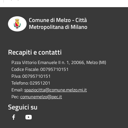
Comune di Melzo - Città
Metropolitana di Milano
Recapiti e contatti
P.zza Vittorio Emanuele II n. 1, 20066, Melzo (MI)
Codice Fiscale:
00795710151
P.Iva:
00795710151
Telefono:
02951201
Email:
spaziocitta@comune.melzo.mi.it
Pec:
comunemelzo@pec.it
Seguici su
Facebook
Youtube