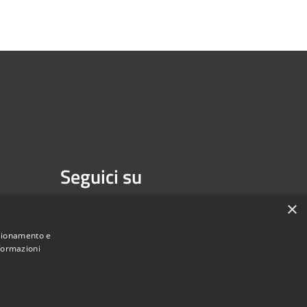
Seguici su
Facebook
Youtube
×
nzionamento e
nformazioni
une di Melzo - Città Metropolitana di Milano • Powered by