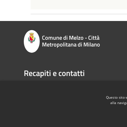
Comune di Melzo - Città
Metropolitana di Milano
Recapiti e contatti
P.zza Vittorio Emanuele II n. 1, 20066,
Telefono:
Melzo (MI)
Email:
sp
Codice Fiscale:
00795710151
Pec:
com
Questo sito 
P.Iva:
00795710151
alla navig