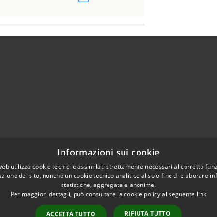
02951201
Informazioni sui cookie
aziocitta@comune.melzo.mi.it
unemelzo@pec.it
web utilizza cookie tecnici e assimilati strettamente necessari al corretto fu
azione del sito, nonché un cookie tecnico analitico al solo fine di elaborare i
statistiche, aggregate e anonime.
Per maggiori dettagli, può consultare la cookie policy al seguente
link
RIFIUTA TUTTO
ACCETTA TUTTO
Copyright © 2026 • Com