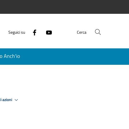
Seguici su
Cerca
o Anch'io
i azioni