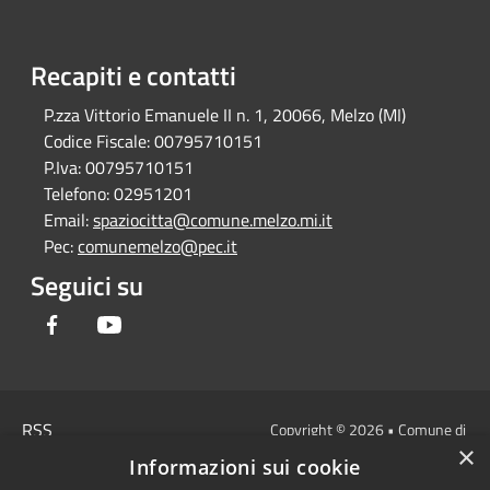
Recapiti e contatti
P.zza Vittorio Emanuele II n. 1, 20066, Melzo (MI)
Codice Fiscale:
00795710151
P.Iva:
00795710151
Telefono:
02951201
Email:
spaziocitta@comune.melzo.mi.it
Pec:
comunemelzo@pec.it
Seguici su
Facebook
Youtube
RSS
Copyright © 2026 • Comune di
×
Accessibilità
Melzo - Città Metropolitana di
Informazioni sui cookie
Privacy
Milano • Powered by