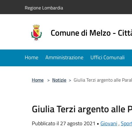
Salta al contenuto principale
Regione Lombardia
Comune di Melzo - Citt
Home
Amministrazione
Uffici Comunali
Home
>
Notizie
>
Giulia Terzi argento alle Para
Giulia Terzi argento alle 
Pubblicato il 27 agosto 2021 •
Giovani
,
Spor