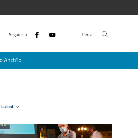
Seguici su
Cerca
o Anch'io
i azioni