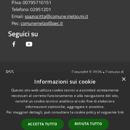
P.Iva:
00795710151
Telefono:
02951201
Email:
spaziocitta@comune.melzo.mi.it
Pec:
comunemelzo@pec.it
Seguici su
Facebook
Youtube
RSS
Copyright © 2026 • Comune di
×
Accessibilità
Melzo - Città Metropolitana di
Informazioni sui cookie
Privacy
Milano • Powered by
Questo sito web utilizza cookie tecnici e assimilati strettamente
Cookie
Municipium
Accesso
•
necessari al corretto funzionamento e alla navigazione del sito,
Mappa del sito
redazione
nonché un cookie tecnico analitico al solo fine di elaborare
Area Interna
informazioni statistiche, aggregate e anonime.
Per maggiori dettagli, può consultare la cookie policy al seguente
link
Dichiarazione di
accessibilità e/o
RIFIUTA TUTTO
ACCETTA TUTTO
segnalazioni di non