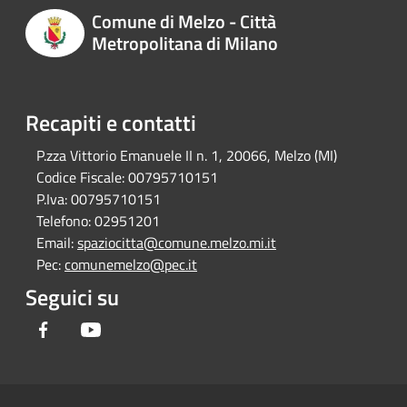
Comune di Melzo - Città
Metropolitana di Milano
Recapiti e contatti
P.zza Vittorio Emanuele II n. 1, 20066, Melzo (MI)
Codice Fiscale:
00795710151
P.Iva:
00795710151
Telefono:
02951201
Email:
spaziocitta@comune.melzo.mi.it
Pec:
comunemelzo@pec.it
Seguici su
Facebook
Youtube