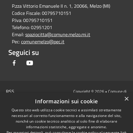
P.zza Vittorio Emanuele II n. 1, 20066, Melzo (MI)
Codice Fiscale:
00795710151
P.Iva:
00795710151
Telefono:
02951201
Email:
spaziocitta@comune.melzo.mi.it
Pec:
comunemelzo@pec.it
Seguici su
Facebook
Youtube
RSS
Copyright © 2026 • Comune di
×
Accessibilità
Melzo - Città Metropolitana di
Informazioni sui cookie
Privacy
Milano • Powered by
Questo sito web utilizza cookie tecnici e assimilati strettamente
Cookie
Municipium
Accesso
•
necessari al corretto funzionamento e alla navigazione del sito,
Mappa del sito
redazione
nonché un cookie tecnico analitico al solo fine di elaborare
Area Interna
informazioni statistiche, aggregate e anonime.
Per maggiori dettagli, può consultare la cookie policy al seguente
link