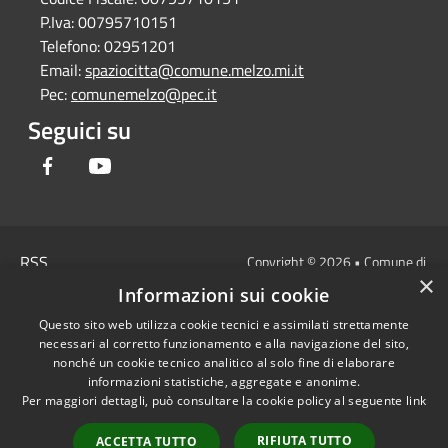
P.Iva:
00795710151
Telefono:
02951201
Email:
spaziocitta@comune.melzo.mi.it
Pec:
comunemelzo@pec.it
Seguici su
Facebook
Youtube
RSS
Copyright © 2026 • Comune di
×
Accessibilità
Melzo - Città Metropolitana di
Informazioni sui cookie
Privacy
Milano • Powered by
Questo sito web utilizza cookie tecnici e assimilati strettamente
Cookie
Municipium
Accesso
•
necessari al corretto funzionamento e alla navigazione del sito,
Mappa del sito
redazione
nonché un cookie tecnico analitico al solo fine di elaborare
Area Interna
informazioni statistiche, aggregate e anonime.
Per maggiori dettagli, può consultare la cookie policy al seguente
link
Dichiarazione di
accessibilità e/o
RIFIUTA TUTTO
ACCETTA TUTTO