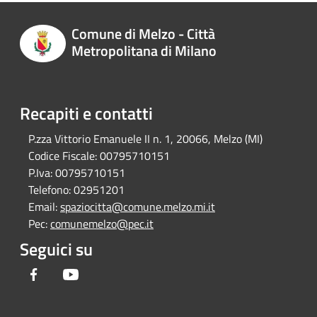
Comune di Melzo - Città
Metropolitana di Milano
Recapiti e contatti
P.zza Vittorio Emanuele II n. 1, 20066, Melzo (MI)
Codice Fiscale:
00795710151
P.Iva:
00795710151
Telefono:
02951201
Email:
spaziocitta@comune.melzo.mi.it
Pec:
comunemelzo@pec.it
Seguici su
Facebook
Youtube