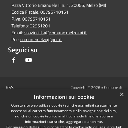
P.zza Vittorio Emanuele II n. 1, 20066, Melzo (MI)
Codice Fiscale:
00795710151
P.Iva:
00795710151
Telefono:
02951201
Email:
spaziocitta@comune.melzo.mi.it
Pec:
comunemelzo@pec.it
Seguici su
Facebook
Youtube
RSS
Copyright © 2026 • Comune di
×
Accessibilità
Melzo - Città Metropolitana di
Informazioni sui cookie
Privacy
Milano • Powered by
Questo sito web utilizza cookie tecnici e assimilati strettamente
Cookie
Municipium
Accesso
•
necessari al corretto funzionamento e alla navigazione del sito,
Mappa del sito
redazione
nonché un cookie tecnico analitico al solo fine di elaborare
Area Interna
informazioni statistiche, aggregate e anonime.
Per maggiori dettagli, può consultare la cookie policy al seguente
link