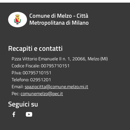
Comune di Melzo - Città
Metropolitana di Milano
Recapiti e contatti
P.zza Vittorio Emanuele II n. 1, 20066, Melzo (MI)
Codice Fiscale:
00795710151
P.Iva:
00795710151
Telefono:
02951201
Email:
spaziocitta@comune.melzo.mi.it
Pec:
comunemelzo@pec.it
Seguici su
Facebook
Youtube