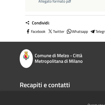
Allegato formato pdf
Condividi:
Facebook
Twitter
Whatsapp
Teleg
Comune di Melzo - Città
Metropolitana di Milano
Recapiti e contatti
P.zza Vittorio Emanuele II n. 1, 20066,
Telefono:
Melzo (MI)
Email:
sp
Codice Fiscale:
00795710151
Pec:
com
Questo sito 