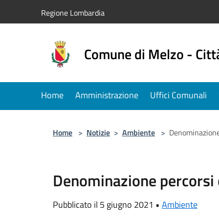
Salta al contenuto principale
Regione Lombardia
Comune di Melzo - Citt
Home
Amministrazione
Uffici Comunali
Home
>
Notizie
>
Ambiente
>
Denominazione 
Denominazione percorsi 
Pubblicato il 5 giugno 2021 •
Ambiente