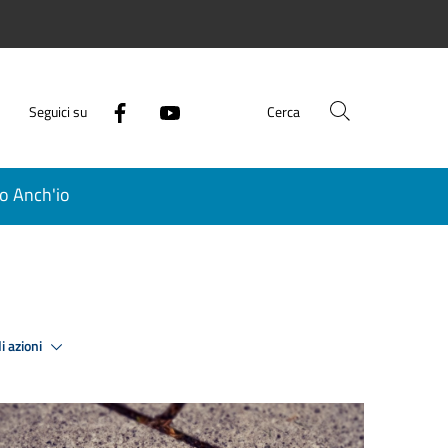
Seguici su
Cerca
o Anch'io
i azioni