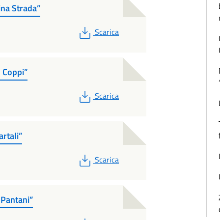
ina Strada”
PDF
Scarica
 Coppi”
PDF
Scarica
rtali”
PDF
Scarica
 Pantani”