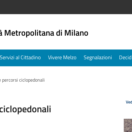
à Metropolitana di Milano
Servizi al Cittadino
Vivere Melzo
Segnalazioni
Decid
percorsi ciclopedonali
Ved
ciclopedonali