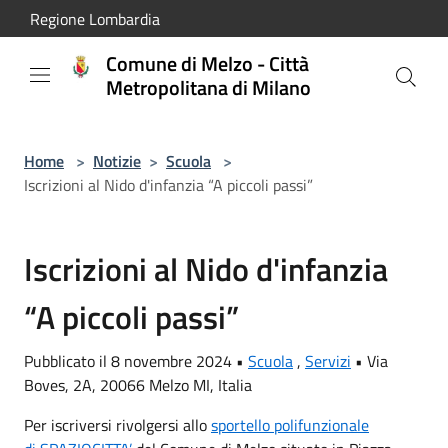
Salta al contenuto principale
Regione Lombardia
Comune di Melzo - Città
Metropolitana di Milano
Home
>
Notizie
>
Scuola
>
Iscrizioni al Nido d'infanzia “A piccoli passi”
Iscrizioni al Nido d'infanzia
“A piccoli passi”
Pubblicato il 8 novembre 2024 •
Scuola
,
Servizi
•
Via
Boves, 2A, 20066 Melzo MI, Italia
Per iscriversi rivolgersi allo
sportello polifunzionale