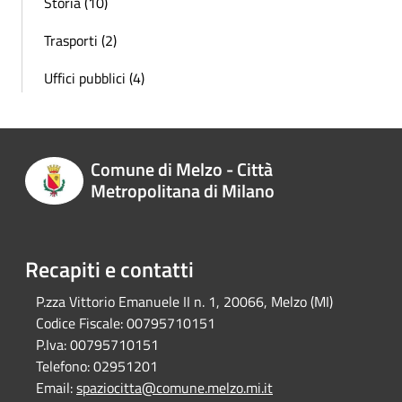
Storia (10)
Trasporti (2)
Uffici pubblici (4)
Comune di Melzo - Città
Metropolitana di Milano
Recapiti e contatti
P.zza Vittorio Emanuele II n. 1, 20066, Melzo (MI)
Codice Fiscale:
00795710151
P.Iva:
00795710151
Telefono:
02951201
Email:
spaziocitta@comune.melzo.mi.it