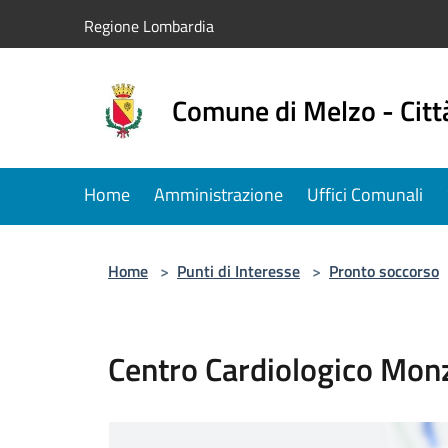
Salta al contenuto principale
Regione Lombardia
Comune di Melzo - Citt
Home
Amministrazione
Uffici Comunali
Home
>
Punti di Interesse
>
Pronto soccorso
Centro Cardiologico Monz