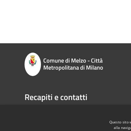
Comune di Melzo - Città
Metropolitana di Milano
Recapiti e contatti
P.zza Vittorio Emanuele II n. 1, 20066,
Telefono:
Melzo (MI)
Email:
sp
Codice Fiscale:
00795710151
Pec:
com
Questo sito 
P.Iva:
00795710151
alla navig