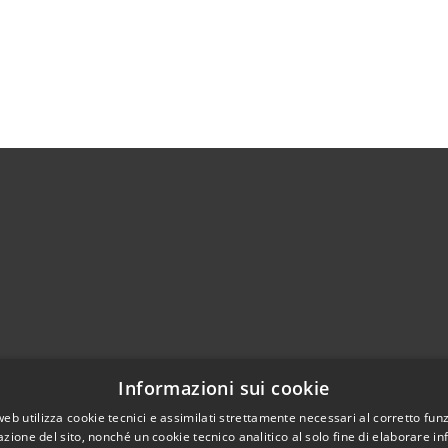
02951201
Informazioni sui cookie
aziocitta@comune.melzo.mi.it
unemelzo@pec.it
web utilizza cookie tecnici e assimilati strettamente necessari al corretto fu
azione del sito, nonché un cookie tecnico analitico al solo fine di elaborare i