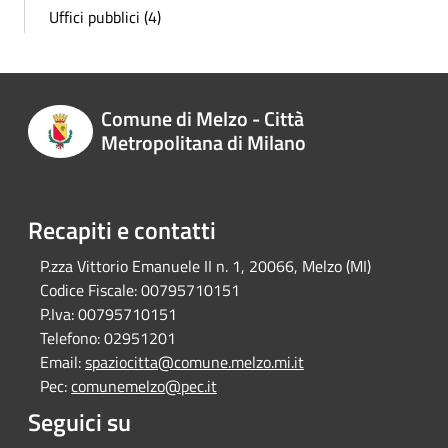
Uffici pubblici (4)
Comune di Melzo - Città
Metropolitana di Milano
Recapiti e contatti
P.zza Vittorio Emanuele II n. 1, 20066, Melzo (MI)
Codice Fiscale:
00795710151
P.Iva:
00795710151
Telefono:
02951201
Email:
spaziocitta@comune.melzo.mi.it
Pec:
comunemelzo@pec.it
Seguici su