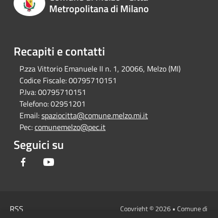
Metropolitana di Milano
Recapiti e contatti
P.zza Vittorio Emanuele II n. 1, 20066, Melzo (MI)
Codice Fiscale:
00795710151
P.Iva:
00795710151
Telefono:
02951201
Email:
spaziocitta@comune.melzo.mi.it
Pec:
comunemelzo@pec.it
Seguici su
Facebook
Youtube
RSS
Copyright © 2026 • Comune di