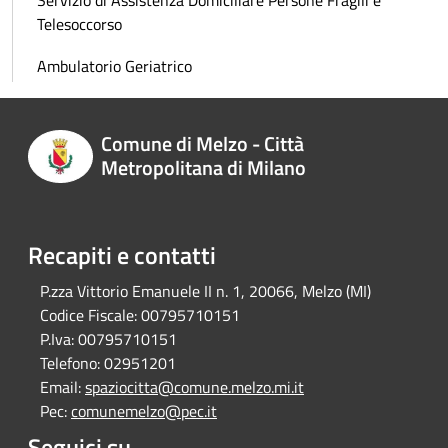
Servizio di Assistenza Domiciliare Persone Fragili e
Telesoccorso
Ambulatorio Geriatrico
Comune di Melzo - Città
Metropolitana di Milano
Recapiti e contatti
P.zza Vittorio Emanuele II n. 1, 20066, Melzo (MI)
Codice Fiscale:
00795710151
P.Iva:
00795710151
Telefono:
02951201
Email:
spaziocitta@comune.melzo.mi.it
Pec:
comunemelzo@pec.it
Seguici su