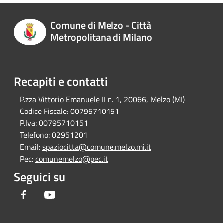
Comune di Melzo - Città
Metropolitana di Milano
Recapiti e contatti
P.zza Vittorio Emanuele II n. 1, 20066, Melzo (MI)
Codice Fiscale:
00795710151
P.Iva:
00795710151
Telefono:
02951201
Email:
spaziocitta@comune.melzo.mi.it
Pec:
comunemelzo@pec.it
Seguici su
Facebook
Youtube