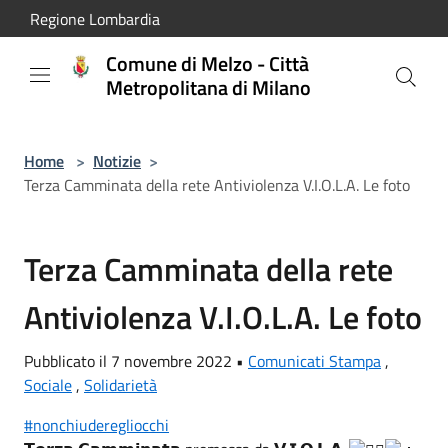
Salta al contenuto principale
Regione Lombardia
Comune di Melzo - Città
Metropolitana di Milano
Home
>
Notizie
>
Terza Camminata della rete Antiviolenza V.I.O.L.A. Le foto
Terza Camminata della rete
Antiviolenza V.I.O.L.A. Le foto
Pubblicato il 7 novembre 2022 •
Comunicati Stampa
,
Sociale
,
Solidarietà
#nonchiuderegliocchi