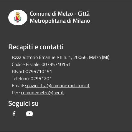
Comune di Melzo - Città
Metropolitana di Milano
Recapiti e contatti
P.zza Vittorio Emanuele II n. 1, 20066, Melzo (MI)
Codice Fiscale:
00795710151
P.Iva:
00795710151
Telefono:
02951201
Email:
spaziocitta@comune.melzo.mi.it
Pec:
comunemelzo@pec.it
Seguici su
Facebook
Youtube