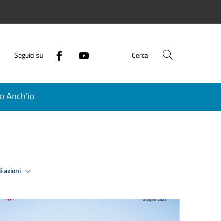
Seguici su
Cerca
o Anch'io
i azioni