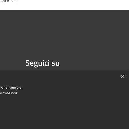
dell’A.N.C.
Seguici su
Facebook
Youtube
×
nzionamento e
nformazioni
une di Melzo - Città Metropolitana di Milano • Powered by
Municipium
Accesso redazione
•