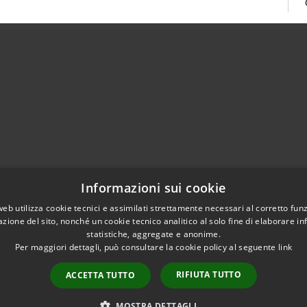
02951201
Informazioni sui cookie
aziocitta@comune.melzo.mi.it
unemelzo@pec.it
web utilizza cookie tecnici e assimilati strettamente necessari al corretto fu
azione del sito, nonché un cookie tecnico analitico al solo fine di elaborare i
statistiche, aggregate e anonime.
Per maggiori dettagli, può consultare la cookie policy al seguente
link
RIFIUTA TUTTO
ACCETTA TUTTO
l sito
Copyright © 2026 • Com
Area Interna
n conformità
MOSTRA DETTAGLI