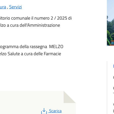
tura
,
Servizi
rritorio comunale il numero 2 / 2025 di
elzo a cura dell'Amministrazione
l programma della rassegna MELZO
lzo Salute a cura delle Farmacie
PDF
Scarica