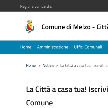
Salta al contenuto principale
Regione Lombardia
Comune di Melzo - Citt
Home
Amministrazione
Uffici Comunali
Home
>
Notizie
>
La Città a casa tua! Iscriviti
La Città a casa tua! Iscriv
Comune