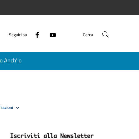
Seguici su
Cerca
o Anch'io
i azioni