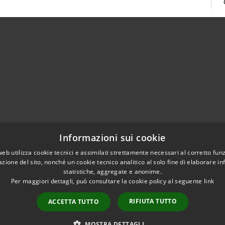
02951201
Informazioni sui cookie
aziocitta@comune.melzo.mi.it
unemelzo@pec.it
web utilizza cookie tecnici e assimilati strettamente necessari al corretto fu
azione del sito, nonché un cookie tecnico analitico al solo fine di elaborare i
statistiche, aggregate e anonime.
Per maggiori dettagli, può consultare la cookie policy al seguente
link
RIFIUTA TUTTO
ACCETTA TUTTO
l sito
Copyright © 2026 • Com
Area Interna
n conformità
MOSTRA DETTAGLI