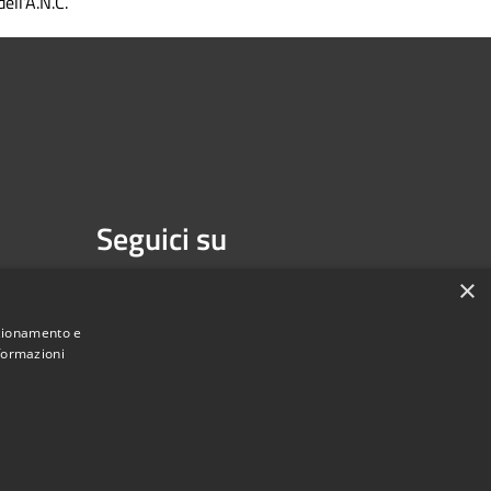
dell’A.N.C.
Seguici su
Facebook
Youtube
×
nzionamento e
nformazioni
une di Melzo - Città Metropolitana di Milano • Powered by
Municipium
Accesso redazione
•