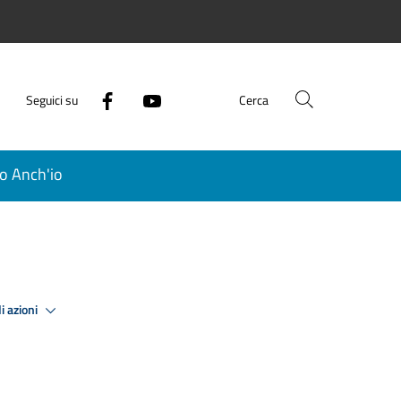
Seguici su
Cerca
o Anch'io
i azioni