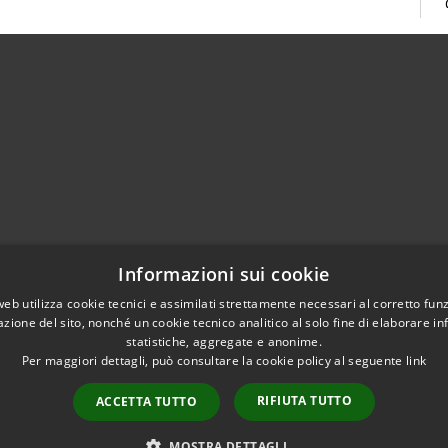
02951201
Informazioni sui cookie
aziocitta@comune.melzo.mi.it
unemelzo@pec.it
web utilizza cookie tecnici e assimilati strettamente necessari al corretto fu
azione del sito, nonché un cookie tecnico analitico al solo fine di elaborare i
statistiche, aggregate e anonime.
Per maggiori dettagli, può consultare la cookie policy al seguente
link
RIFIUTA TUTTO
ACCETTA TUTTO
l sito
Copyright © 2026 • Com
Area Interna
n conformità
MOSTRA DETTAGLI