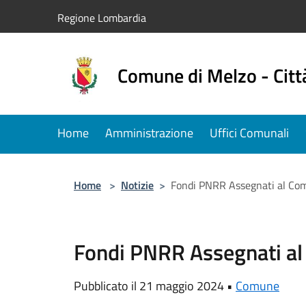
Salta al contenuto principale
Regione Lombardia
Comune di Melzo - Citt
Home
Amministrazione
Uffici Comunali
Home
>
Notizie
>
Fondi PNRR Assegnati al Co
Fondi PNRR Assegnati al
Pubblicato il 21 maggio 2024 •
Comune