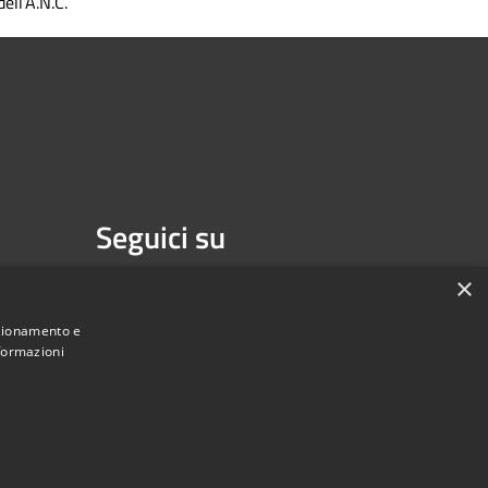
dell’A.N.C.
Seguici su
Facebook
Youtube
×
nzionamento e
nformazioni
une di Melzo - Città Metropolitana di Milano • Powered by
Municipium
Accesso redazione
•