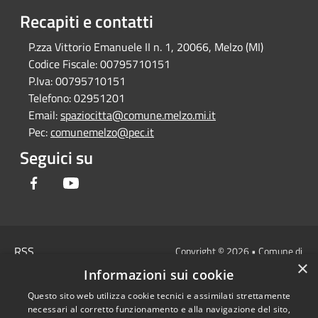
Recapiti e contatti
P.zza Vittorio Emanuele II n. 1, 20066, Melzo (MI)
Codice Fiscale:
00795710151
P.Iva:
00795710151
Telefono:
02951201
Email:
spaziocitta@comune.melzo.mi.it
Pec:
comunemelzo@pec.it
Seguici su
Facebook
Youtube
RSS
Copyright © 2026 • Comune di
×
Accessibilità
Melzo - Città Metropolitana di
Informazioni sui cookie
Privacy
Milano • Powered by
Questo sito web utilizza cookie tecnici e assimilati strettamente
Cookie
Municipium
Accesso
•
necessari al corretto funzionamento e alla navigazione del sito,