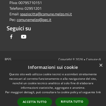
P.Iva:
00795710151
Telefono:
02951201
Email:
spaziocitta@comune.melzo.mi.it
Pec:
comunemelzo@pec.it
Seguici su
Facebook
Youtube
RSS
Copyright © 2026 • Comune di
×
Accessibilità
Melzo - Città Metropolitana di
Informazioni sui cookie
Privacy
Milano • Powered by
Questo sito web utilizza cookie tecnici e assimilati strettamente
Cookie
Municipium
Accesso
•
necessari al corretto funzionamento e alla navigazione del sito,
Mappa del sito
redazione
nonché un cookie tecnico analitico al solo fine di elaborare
Area Interna
informazioni statistiche, aggregate e anonime.
Per maggiori dettagli, può consultare la cookie policy al seguente
link
Dichiarazione di
accessibilità e/o
RIFIUTA TUTTO
ACCETTA TUTTO
segnalazioni di non