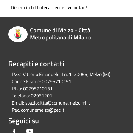
Di sera in biblioteca: cercasi volontari!
Comune di Melzo - Città
Metropolitana di Milano
Recapiti e contatti
P.zza Vittorio Emanuele II n. 1, 20066, Melzo (MI)
Codice Fiscale:
00795710151
P.Iva:
00795710151
Telefono:
02951201
Email:
spaziocitta@comune.melzo.mi.it
Pec:
comunemelzo@pec.it
Seguici su
Facebook
Youtube