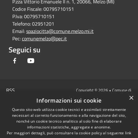
P.zza Vittorio Emanuele II n. 1, 20066, Melzo (MI)
Codice Fiscale:
00795710151
P.Iva:
00795710151
Telefono:
02951201
Email:
spaziocitta@comune.melzo.mi.it
Pec:
comunemelzo@pec.it
Seguici su
Facebook
Youtube
RSS
Copyright © 2026 • Comune di
×
Accessibilità
Melzo - Città Metropolitana di
Informazioni sui cookie
Privacy
Milano • Powered by
Questo sito web utilizza cookie tecnici e assimilati strettamente
Cookie
Municipium
Accesso
•
necessari al corretto funzionamento e alla navigazione del sito,
Mappa del sito
redazione
nonché un cookie tecnico analitico al solo fine di elaborare
Area Interna
informazioni statistiche, aggregate e anonime.
Per maggiori dettagli, può consultare la cookie policy al seguente
link
Dichiarazione di