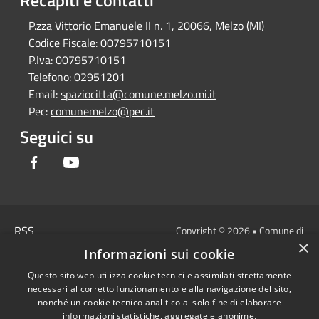
P.zza Vittorio Emanuele II n. 1, 20066, Melzo (MI)
Codice Fiscale:
00795710151
P.Iva:
00795710151
Telefono:
02951201
Email:
spaziocitta@comune.melzo.mi.it
Pec:
comunemelzo@pec.it
Seguici su
Facebook
Youtube
RSS
Copyright © 2026 • Comune di
×
Accessibilità
Melzo - Città Metropolitana di
Informazioni sui cookie
Privacy
Milano • Powered by
Questo sito web utilizza cookie tecnici e assimilati strettamente
Cookie
Municipium
Accesso
•
necessari al corretto funzionamento e alla navigazione del sito,
Mappa del sito
redazione
nonché un cookie tecnico analitico al solo fine di elaborare
Area Interna
informazioni statistiche, aggregate e anonime.