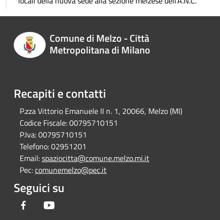
locali della nuova sede alla sezione melzese dell’A.N.C.
Comune di Melzo - Città
Metropolitana di Milano
Recapiti e contatti
P.zza Vittorio Emanuele II n. 1, 20066, Melzo (MI)
Codice Fiscale:
00795710151
P.Iva:
00795710151
Telefono:
02951201
Email:
spaziocitta@comune.melzo.mi.it
Pec:
comunemelzo@pec.it
Seguici su
Facebook
Youtube