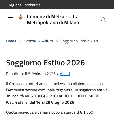
Salta al contenuto principale
Regione Lombardia
Comune di Melzo - Città
Metropolitana di Milano
Home
>
Notizie
>
Adulti
>
Soggiorno Estivo 2026
Soggiorno Estivo 2026
Pubblicato il 5 febbraio 2026 •
Adulti
Il Gruppo volontari anziani melzesi in collaborazione con
l’Amministrazione comunale organizza un soggiorno estivo
in località VIESTE (FG) – PUGLIA HOTEL DELLE MORE
(Cat. 4 stelle)
d
al 14 al 28 Giugno 2026
Quota individuale camera doppia standard € 1.550