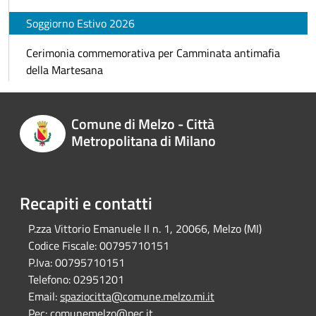
Soggiorno Estivo 2026
Cerimonia commemorativa per Camminata antimafia
della Martesana
Comune di Melzo - Città
Metropolitana di Milano
Recapiti e contatti
P.zza Vittorio Emanuele II n. 1, 20066, Melzo (MI)
Codice Fiscale:
00795710151
P.Iva:
00795710151
Telefono:
02951201
Email:
spaziocitta@comune.melzo.mi.it
Pec:
comunemelzo@pec.it