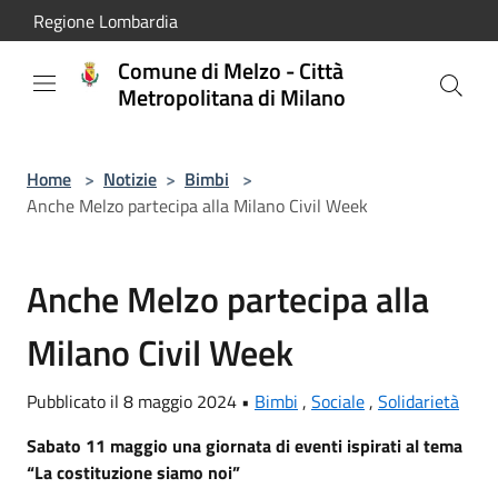
Salta al contenuto principale
Regione Lombardia
Comune di Melzo - Città
Metropolitana di Milano
Home
>
Notizie
>
Bimbi
>
Anche Melzo partecipa alla Milano Civil Week
Anche Melzo partecipa alla
Milano Civil Week
Pubblicato il 8 maggio 2024 •
Bimbi
,
Sociale
,
Solidarietà
Sabato 11 maggio una giornata di eventi ispirati al tema
“La costituzione siamo noi”