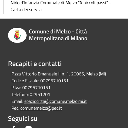
Nido d'Infanzia Comunale di Melzo "A piccoli passi" -
Carta dei servizi
Comune di Melzo - Città
Metropolitana di Milano
Recapiti e contatti
P.zza Vittorio Emanuele II n. 1, 20066, Melzo (MI)
Codice Fiscale:
00795710151
P.Iva:
00795710151
Telefono:
02951201
Email:
spaziocitta@comune.melzo.mi.it
Pec:
comunemelzo@pec.it
Seguici su